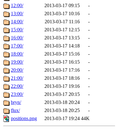
12:00/
2013-03-17 09:15
-
13:00/
2013-03-17 10:16
-
14:00/
2013-03-17 11:16
-
15:00/
2013-03-17 12:15
-
16:00/
2013-03-17 13:15
-
17:00/
2013-03-17 14:18
-
18:00/
2013-03-17 15:16
-
19:00/
2013-03-17 16:15
-
20:00/
2013-03-17 17:16
-
21:00/
2013-03-17 18:16
-
22:00/
2013-03-17 19:16
-
23:00/
2013-03-17 20:15
-
bryn/
2013-03-18 20:24
-
flux/
2013-03-18 20:25
-
positions.png
2013-03-17 19:24
44K