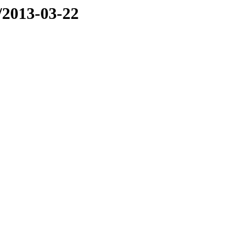
e/2013-03-22