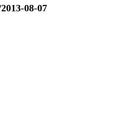
e/2013-08-07