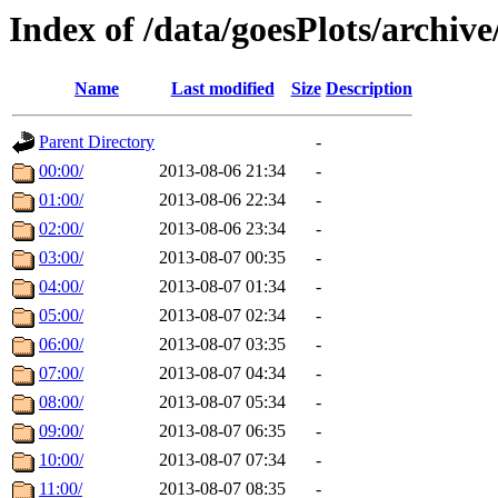
Index of /data/goesPlots/archiv
Name
Last modified
Size
Description
Parent Directory
-
00:00/
2013-08-06 21:34
-
01:00/
2013-08-06 22:34
-
02:00/
2013-08-06 23:34
-
03:00/
2013-08-07 00:35
-
04:00/
2013-08-07 01:34
-
05:00/
2013-08-07 02:34
-
06:00/
2013-08-07 03:35
-
07:00/
2013-08-07 04:34
-
08:00/
2013-08-07 05:34
-
09:00/
2013-08-07 06:35
-
10:00/
2013-08-07 07:34
-
11:00/
2013-08-07 08:35
-