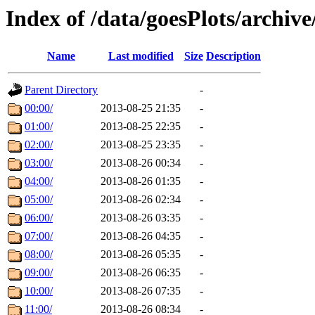
Index of /data/goesPlots/archiv
Name
Last modified
Size
Description
Parent Directory
-
00:00/
2013-08-25 21:35
-
01:00/
2013-08-25 22:35
-
02:00/
2013-08-25 23:35
-
03:00/
2013-08-26 00:34
-
04:00/
2013-08-26 01:35
-
05:00/
2013-08-26 02:34
-
06:00/
2013-08-26 03:35
-
07:00/
2013-08-26 04:35
-
08:00/
2013-08-26 05:35
-
09:00/
2013-08-26 06:35
-
10:00/
2013-08-26 07:35
-
11:00/
2013-08-26 08:34
-