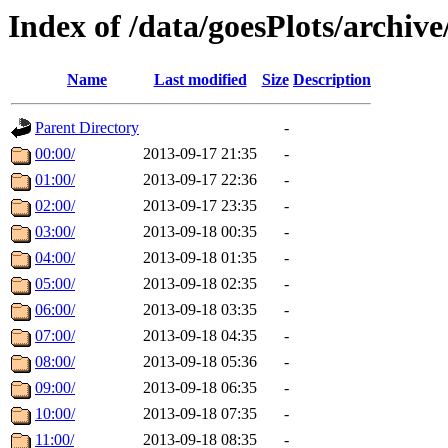
Index of /data/goesPlots/archiv
Name
Last modified
Size
Description
Parent Directory
-
00:00/
2013-09-17 21:35
-
01:00/
2013-09-17 22:36
-
02:00/
2013-09-17 23:35
-
03:00/
2013-09-18 00:35
-
04:00/
2013-09-18 01:35
-
05:00/
2013-09-18 02:35
-
06:00/
2013-09-18 03:35
-
07:00/
2013-09-18 04:35
-
08:00/
2013-09-18 05:36
-
09:00/
2013-09-18 06:35
-
10:00/
2013-09-18 07:35
-
11:00/
2013-09-18 08:35
-