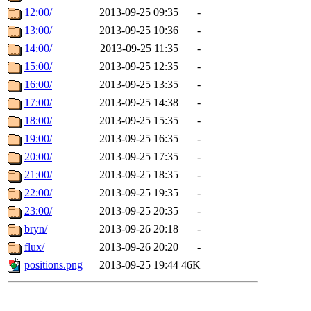
12:00/
2013-09-25 09:35
-
13:00/
2013-09-25 10:36
-
14:00/
2013-09-25 11:35
-
15:00/
2013-09-25 12:35
-
16:00/
2013-09-25 13:35
-
17:00/
2013-09-25 14:38
-
18:00/
2013-09-25 15:35
-
19:00/
2013-09-25 16:35
-
20:00/
2013-09-25 17:35
-
21:00/
2013-09-25 18:35
-
22:00/
2013-09-25 19:35
-
23:00/
2013-09-25 20:35
-
bryn/
2013-09-26 20:18
-
flux/
2013-09-26 20:20
-
positions.png
2013-09-25 19:44
46K