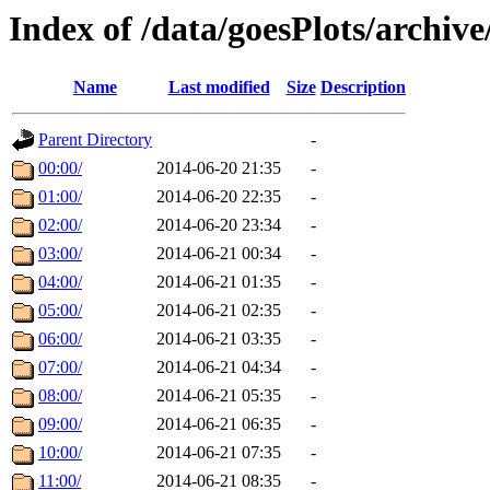
Index of /data/goesPlots/archiv
Name
Last modified
Size
Description
Parent Directory
-
00:00/
2014-06-20 21:35
-
01:00/
2014-06-20 22:35
-
02:00/
2014-06-20 23:34
-
03:00/
2014-06-21 00:34
-
04:00/
2014-06-21 01:35
-
05:00/
2014-06-21 02:35
-
06:00/
2014-06-21 03:35
-
07:00/
2014-06-21 04:34
-
08:00/
2014-06-21 05:35
-
09:00/
2014-06-21 06:35
-
10:00/
2014-06-21 07:35
-
11:00/
2014-06-21 08:35
-