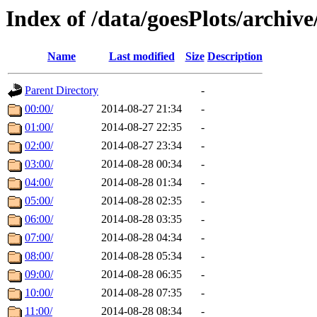
Index of /data/goesPlots/archiv
Name
Last modified
Size
Description
Parent Directory
-
00:00/
2014-08-27 21:34
-
01:00/
2014-08-27 22:35
-
02:00/
2014-08-27 23:34
-
03:00/
2014-08-28 00:34
-
04:00/
2014-08-28 01:34
-
05:00/
2014-08-28 02:35
-
06:00/
2014-08-28 03:35
-
07:00/
2014-08-28 04:34
-
08:00/
2014-08-28 05:34
-
09:00/
2014-08-28 06:35
-
10:00/
2014-08-28 07:35
-
11:00/
2014-08-28 08:34
-