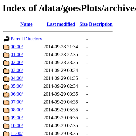
Index of /data/goesPlots/archiv
Name
Last modified
Size
Description
Parent Directory
-
00:00/
2014-09-28 21:34
-
01:00/
2014-09-28 22:35
-
02:00/
2014-09-28 23:35
-
03:00/
2014-09-29 00:34
-
04:00/
2014-09-29 01:35
-
05:00/
2014-09-29 02:34
-
06:00/
2014-09-29 03:35
-
07:00/
2014-09-29 04:35
-
08:00/
2014-09-29 05:35
-
09:00/
2014-09-29 06:35
-
10:00/
2014-09-29 07:35
-
11:00/
2014-09-29 08:35
-