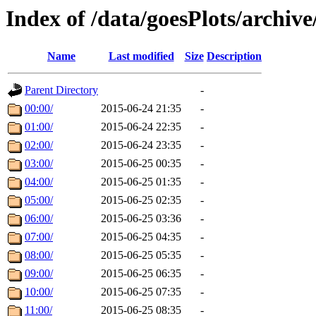
Index of /data/goesPlots/archiv
Name
Last modified
Size
Description
Parent Directory
-
00:00/
2015-06-24 21:35
-
01:00/
2015-06-24 22:35
-
02:00/
2015-06-24 23:35
-
03:00/
2015-06-25 00:35
-
04:00/
2015-06-25 01:35
-
05:00/
2015-06-25 02:35
-
06:00/
2015-06-25 03:36
-
07:00/
2015-06-25 04:35
-
08:00/
2015-06-25 05:35
-
09:00/
2015-06-25 06:35
-
10:00/
2015-06-25 07:35
-
11:00/
2015-06-25 08:35
-